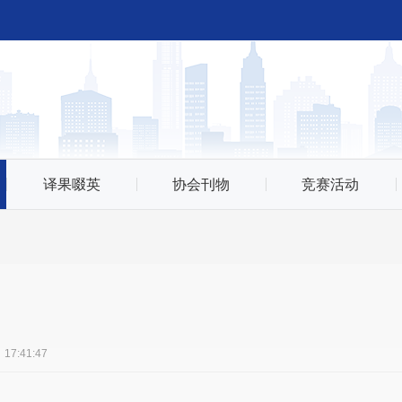
译果啜英
协会刊物
竞赛活动
）
:41:47