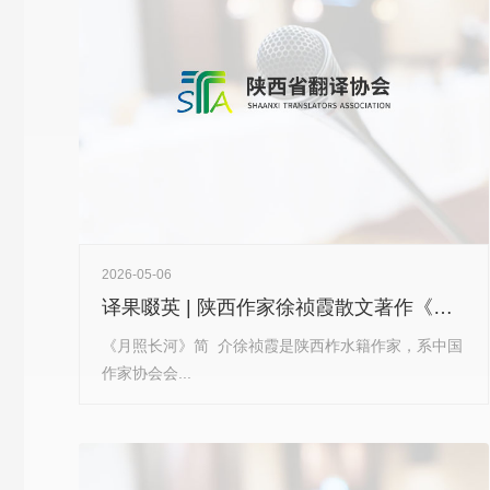
2026-05-06
译果啜英 | 陕西作家徐祯霞散文著作《月照长河》翻译作品出版发行！
《月照长河》简 介徐祯霞是陕西柞水籍作家，系中国
作家协会会...