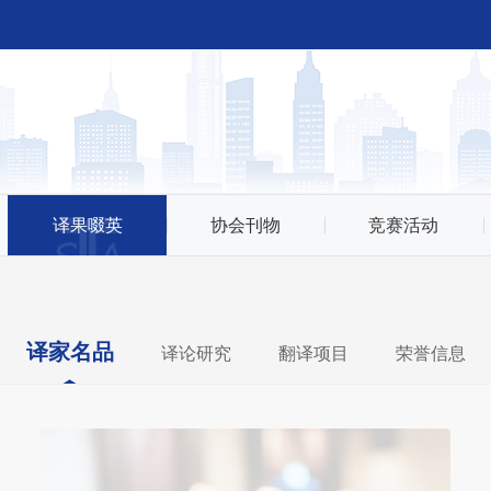
译果啜英
协会刊物
竞赛活动
译家名品
译论研究
翻译项目
荣誉信息