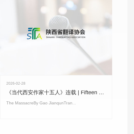
2026-02-28
《当代西安作家十五人》连载 | Fifteen Contemporary Xi’an Writers (3）：《大杀戮》The Massacre
The MassacreBy Gao JianqunTran...