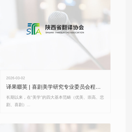
2026-03-02
译果啜英 | 喜剧美学研究专业委员会程丽华、雷淑雅、陈娟、康音等合力推出《中国喜剧美学史论文库》！
长期以来，在“美学”的四大基本范畴（优美、崇高、悲
剧、喜剧）...