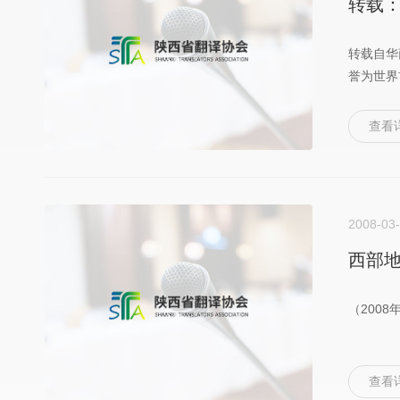
转载：
转载自华
誉为世界首
查看
2008-03
西部
（2008
查看