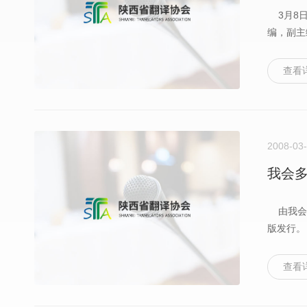
3月8日
编，副主
查看
2008-03
我会
由我会多
版发行。
查看