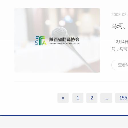
2008-03
马珂、
3月4日
间，马珂
查看
«
1
2
...
155